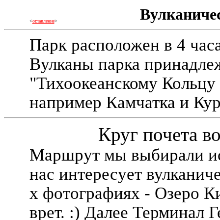
Вулканиче
<
оглавление
>
Парк расположен в 4 час
Вулканы парка принадлеж
"Тихоокеанскому Кольцу 
например Камчатка и Кур
Круг почета в
Маршрут мы выбирали исх
нас интересует вулканиче
х фотографиях - Озеро К
врет. :) Далее Терминал Г